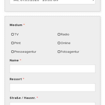
Medium
TV
Radio
Print
Online
Presseagentur
Fotoagentur
Name
Ressort
Straße / Hausnr.