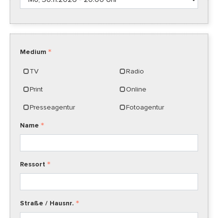
Medium
TV
Radio
Print
Online
Presseagentur
Fotoagentur
Name
Ressort
Straße / Hausnr.