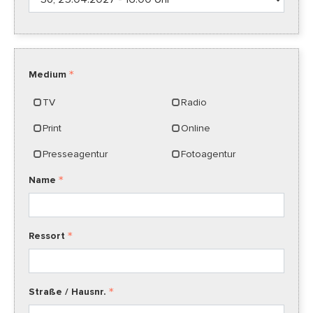
Medium
TV
Radio
Print
Online
Presseagentur
Fotoagentur
Name
Ressort
Straße / Hausnr.