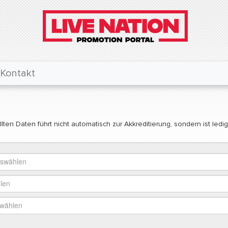
Kontakt
lten Daten führt nicht automatisch zur Akkreditierung, sondern ist ledi
uswählen
len
swählen