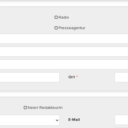
Radio
Presseagentur
Ort
freie/r Redakteur/in
E-Mail