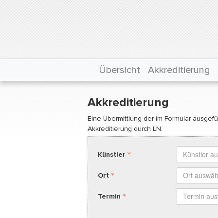
Übersicht
Akkreditierung
Akkreditierung
Eine Übermittlung der im Formular ausgefül
Akkreditierung durch LN.
Künstler
Künstler a
Künstler
Ort
Ort auswäh
Ort
Termin
Termin au
Termin