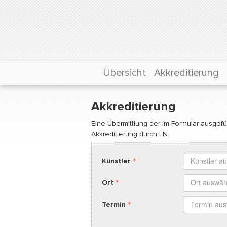
Übersicht
Akkreditierung
Akkreditierung
Eine Übermittlung der im Formular ausgefül
Akkreditierung durch LN.
Künstler
Künstler a
Künstler
Ort
Ort auswäh
Ort
Termin
Termin au
Termin