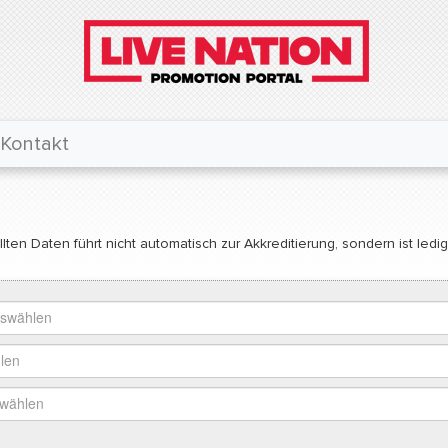
Kontakt
lten Daten führt nicht automatisch zur Akkreditierung, sondern ist ledi
uswählen
len
swählen