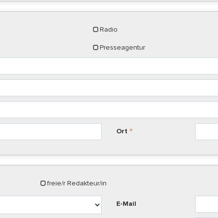
Radio
Presseagentur
Ort
freie/r Redakteur/in
E-Mail