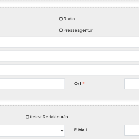
Radio
Presseagentur
Ort
freie/r Redakteur/in
E-Mail