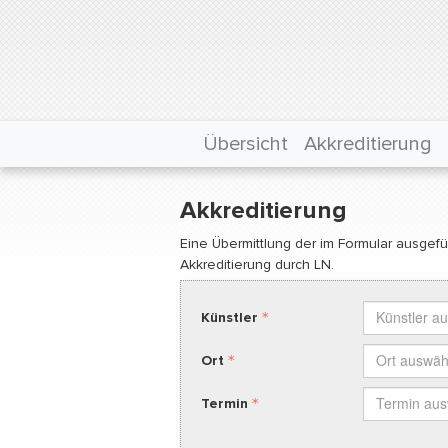
Übersicht
Akkreditierung
Akkreditierung
Eine Übermittlung der im Formular ausgefül
Akkreditierung durch LN.
Künstler
Künstler a
Künstler
Ort
Ort auswäh
Ort
Termin
Termin au
Termin