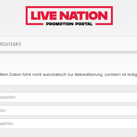
Kontakt
lten Daten führt nicht automatisch zur Akkreditierung, sondern ist ledi
uswählen
len
swählen