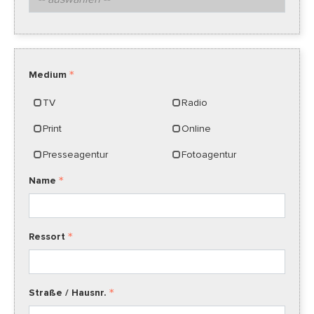
Medium
TV
Radio
Print
Online
Presseagentur
Fotoagentur
Name
Ressort
Straße / Hausnr.