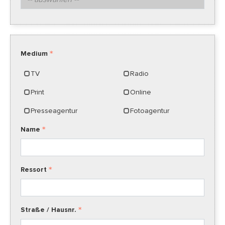
Medium
TV
Radio
Print
Online
Presseagentur
Fotoagentur
Name
Ressort
Straße / Hausnr.