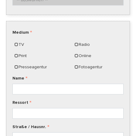
Medium
TV
Radio
Print
Online
Presseagentur
Fotoagentur
Name
Ressort
Straße / Hausnr.