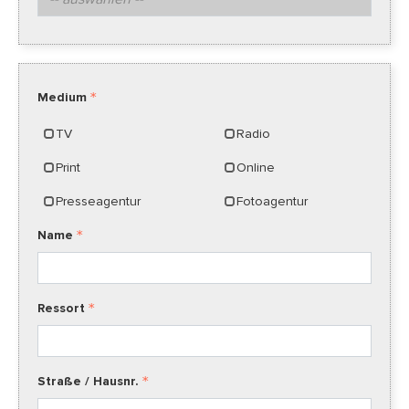
Medium
TV
Radio
Print
Online
Presseagentur
Fotoagentur
Name
Ressort
Straße / Hausnr.