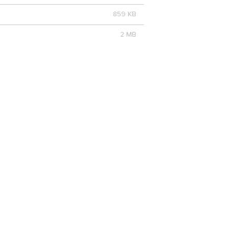
859 KB
2 MB