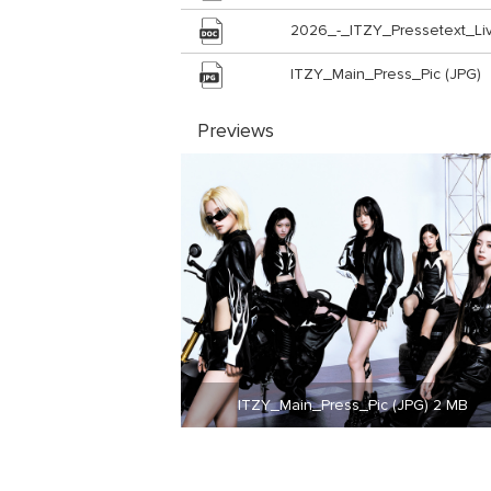
2026_-_ITZY_Pressetext_Li
ITZY_Main_Press_Pic (JPG)
Previews
ITZY_Main_Press_Pic (JPG) 2 MB