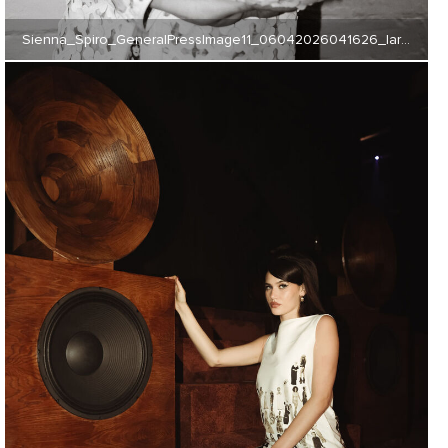
Sienna_Spiro_GeneralPressImage11_06042026041626_large_CAA (JPG) 324 KB