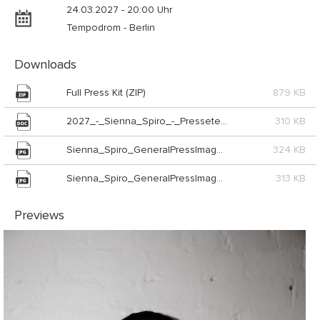
24.03.2027 - 20:00 Uhr
Tempodrom - Berlin
Downloads
Full Press Kit (ZIP)
879 KB
2027_-_Sienna_Spiro_-_Pressetext_Live_Nation (DOC)
310 KB
Sienna_Spiro_GeneralPressImage11_06042026041626_large_CAA (JPG)
324 KB
Sienna_Spiro_GeneralPressImage2_06042026041651_large_CAA (JPG)
313 KB
Previews