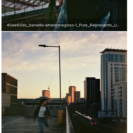
40ae60dc_benellis-whereshegoes-1_Pure_Represents_Limited (JPG) 3 MB