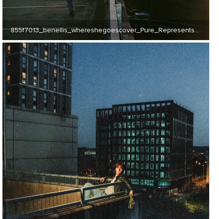
855f7013_benellis_whereshegoescover_Pure_Represents_Limited (JPG) 9 MB