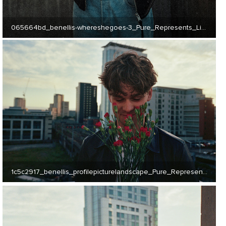
065664bd_benellis-whereshegoes-3_Pure_Represents_Limited (JPG) 6 MB
1c5c2917_benellis_profilepicturelandscape_Pure_Represents_Limited (JPG) 4 MB