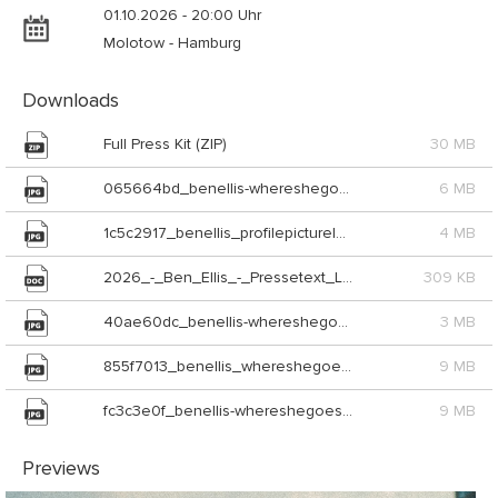
01.10.2026 - 20:00 Uhr
Molotow - Hamburg
Downloads
Full Press Kit (ZIP)
30 MB
065664bd_benellis-whereshegoes-3_Pure_Represents_Limited (JPG)
6 MB
1c5c2917_benellis_profilepicturelandscape_Pure_Represents_Limited (JPG)
4 MB
2026_-_Ben_Ellis_-_Pressetext_Live_Nation (DOC)
309 KB
40ae60dc_benellis-whereshegoes-1_Pure_Represents_Limited (JPG)
3 MB
855f7013_benellis_whereshegoescover_Pure_Represents_Limited (JPG)
9 MB
fc3c3e0f_benellis-whereshegoes-2_Pure_Represents_Limited (JPG)
9 MB
Previews