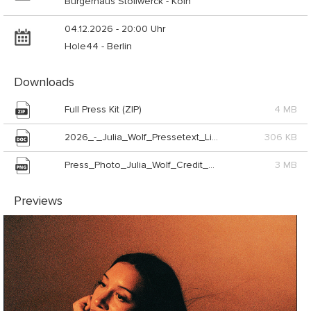
Bürgerhaus Stollwerck - Köln
04.12.2026 - 20:00 Uhr
Hole44 - Berlin
Downloads
Full Press Kit (ZIP)
4 MB
2026_-_Julia_Wolf_Pressetext_Live_Nation_GSA (DOC)
306 KB
Press_Photo_Julia_Wolf_Credit_Nastasha_Austrich (PNG)
3 MB
Previews