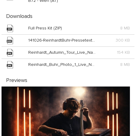
B72 - Wien (AT)
Downloads
Full Press Kit (ZIP)
8 MB
141026-ReinhardtBuhr-PressetextLiveNation_Live_Nation_GmbH (DOC)
300 KB
Reinhardt_Autumn_Tour_Live_Nation_GmbH (JPG)
154 KB
Reinhardt_Buhr_Photo_1_Live_Nation_GmbH (JPG)
8 MB
Previews