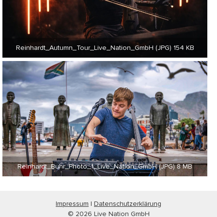
Reinhardt_Autumn_Tour_Live_Nation_GmbH (JPG) 154 KB
Reinhardt_Buhr_Photo_1_Live_Nation_GmbH (JPG) 8 MB
Impressum
|
Datenschutzerklärung
© 2026 Live Nation GmbH