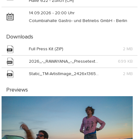
Halle 622 - Zürich (CH)
14.09.2026 - 20:00 Uhr
Columbiahalle Gastro- und Betriebs GmbH - Berlin
Downloads
Full Press Kit (ZIP)
2 MB
2026_-_RAWAYANA_-_Pressetext_Live_Nation (DOC)
699 KB
Static_TM-ArtistImage_2426x1365_Rawayana_2026_Photo_Live_Nation_UK (JPG)
2 MB
Previews