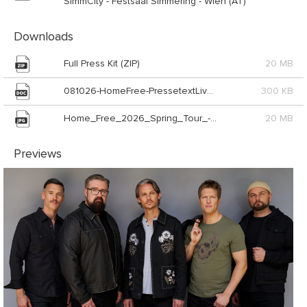
SimmCity - Festsaal Simmering - Wien (AT)
Downloads
Full Press Kit (ZIP)
20 MB
081026-HomeFree-PressetextLiveNation_Live_Nation_Austria_GmbH (DOC)
300 KB
Home_Free_2026_Spring_Tour_-_Press_Photo_Live_Nation_Austria_GmbH (JPG)
20 MB
Previews