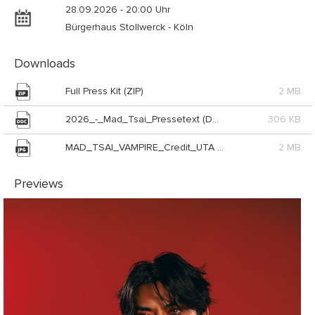
28.09.2026 - 20:00 Uhr
Bürgerhaus Stollwerck - Köln
Downloads
Full Press Kit (ZIP)
2 MB
2026_-_Mad_Tsai_Pressetext (DOC)
306 KB
MAD_TSAI_VAMPIRE_Credit_UTA (JPG)
2 MB
Previews