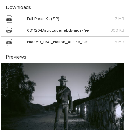
Downloads
Full Press Kit (ZIP)
7 MB
091126-DavidEugeneEdwards-PressetextLiveNation_Live_Nation_Austria_GmbH (DOC)
300 KB
image0_Live_Nation_Austria_GmbH (JPG)
6 MB
Previews