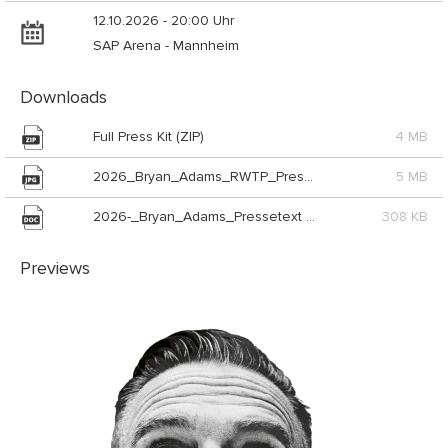
12.10.2026 - 20:00 Uhr
SAP Arena - Mannheim
Downloads
Full Press Kit (ZIP)
4 MB
2026_Bryan_Adams_RWTP_Press_Photo_gross (JPG)
5 MB
2026-_Bryan_Adams_Pressetext (DOC)
308 KB
Previews