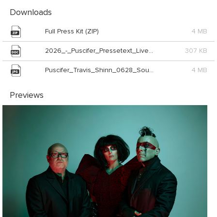
Downloads
Full Press Kit (ZIP)
4 MB
2026_-_Puscifer_Pressetext_Live_Nation_GSA (DOC)
307 KB
Puscifer_Travis_Shinn_0628_Source_WME (JPG)
4 MB
Previews